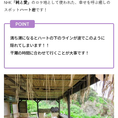
NHK『
純と愛
』のロケ地として使われた、幸せを呼ぶ癒しの
スポット
ハート岩
です！
満ち潮になるとハートの下のラインが波でこのように
隠れてしまいます！！
干潮
の時間に合わせて行くことが大事です！