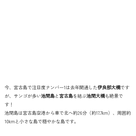
今、宮古島で
注目度ナンバー1
は去年開通した
伊良部大橋
です
が、サンゴが多い
池間島
と
宮古島
を結ぶ
池間大橋
も絶景で
す！
池間島は宮古島空港から車で北へ約26分（約17.7km）、周囲約
10kmと小さな島で穏やかな島です。