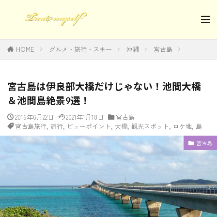
HOME
グルメ・旅行・スキー
沖縄
宮古島
宮古島は伊良部大橋だけじゃない！池間大橋
＆池間島絶景9選！
2016年6月22日
2021年1月18日
宮古島
宮古島旅行
,
旅行
,
ビューポイント
,
大橋
,
観光スポット
,
ロケ地
,
島
宮古島