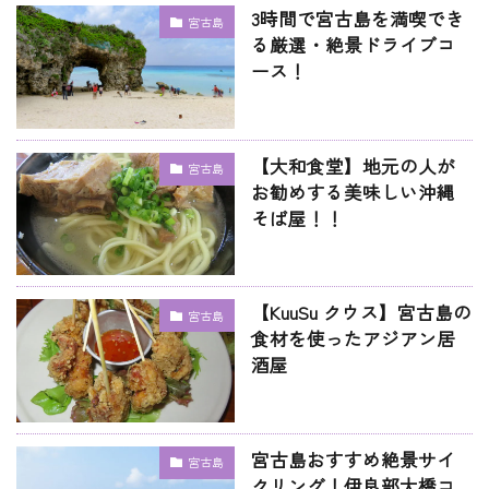
3時間で宮古島を満喫でき
宮古島
る厳選・絶景ドライブコ
ース！
【大和食堂】地元の人が
宮古島
お勧めする美味しい沖縄
そば屋！！
【KuuSu クウス】宮古島の
宮古島
食材を使ったアジアン居
酒屋
宮古島おすすめ絶景サイ
宮古島
クリング！伊良部大橋コ