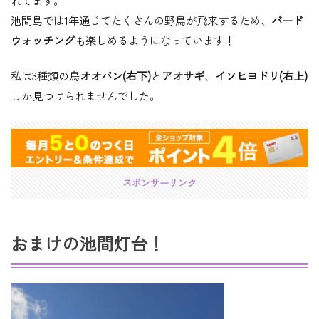
池間島では1年通じてたくさんの野鳥が飛来するため、
バード
ウォッチング
も楽しめるようになっています！
私は3種類の鳥
オオバン(右下)
と
アオサギ
、
イソヒヨドリ(右上)
しか見つけられませんでした。
スポンサーリンク
おまけの池間灯台！