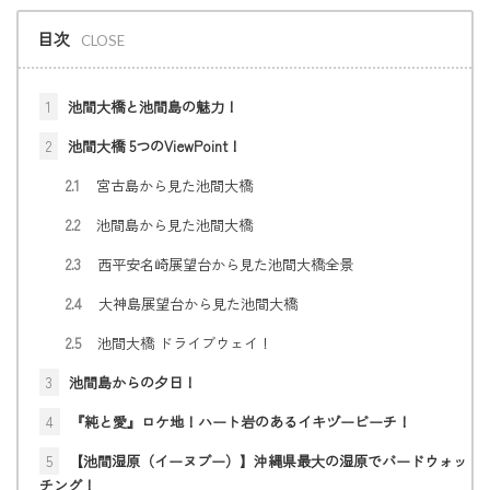
目次
1
池間大橋と池間島の魅力！
2
池間大橋 5つのViewPoint！
2.1
宮古島から見た池間大橋
2.2
池間島から見た池間大橋
2.3
西平安名崎展望台から見た池間大橋全景
2.4
大神島展望台から見た池間大橋
2.5
池間大橋 ドライブウェイ！
3
池間島からの夕日！
4
『純と愛』ロケ地！ハート岩のあるイキヅービーチ！
5
【池間湿原（イーヌブー）】沖縄県最大の湿原でバードウォッ
チング！