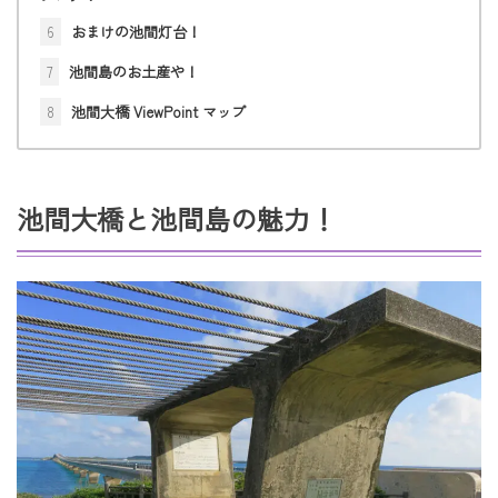
6
おまけの池間灯台！
7
池間島のお土産や！
8
池間大橋 ViewPoint マップ
池間大橋と池間島の魅力！