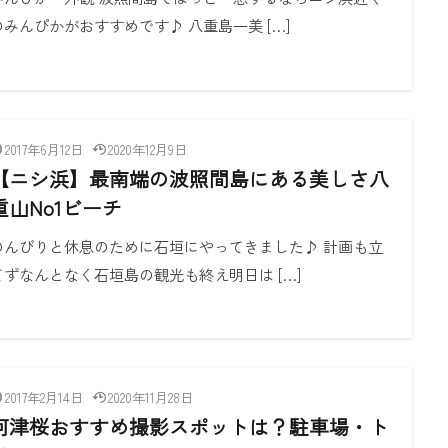
のみんぴかがおすすめです♪ 八重島一美 […]
2017年6月12日
2020年12月9日
【ニシ浜】最南端の波照間島にある美しさ八
重山No1ビーチ
のんびりと休息のために石垣にやってきました♪ 計画も立
てずなんとなく石垣島の観光も終え明日は […]
2017年2月14日
2020年11月28日
河津桜おすすめ撮影スポットは？駐車場・ト