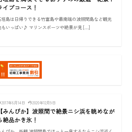
ライブコース！
石垣島は日帰りできる竹富島や最南端の波照間島など観光
地もいっぱい♪ マリンスポーツや絶景が見 […]
2017年6月14日
2020年12月9日
【みんぴか】波照間で絶景ニシ浜を眺めなが
ら絶品かき氷！
みんぴか 外観 波照間島でほっと一息するならニシ浜近く