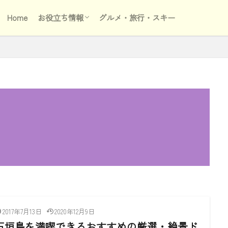
Home
お役立ち情報
グルメ・旅行・スキー
オンライン
税金
比較
動画編集
2017年7月13日
2020年12月9日
石垣島を満喫できるおすすめの厳選・絶景ド