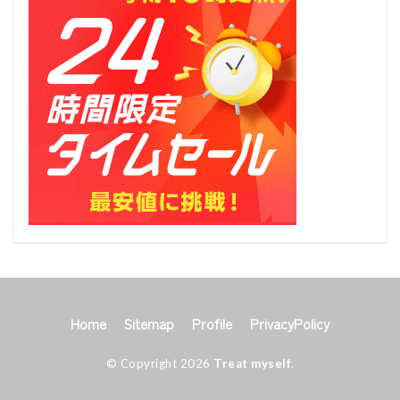
Home
Sitemap
Profile
PrivacyPolicy
© Copyright 2026
Treat myself
.