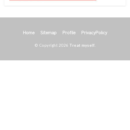
Home
Sitemap
Profile
PrivacyPolicy
© Copyright 2026
Treat myself
.