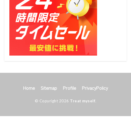
Home
Sitemap
Profile
PrivacyPolicy
© Copyright 2026
Treat myself
.