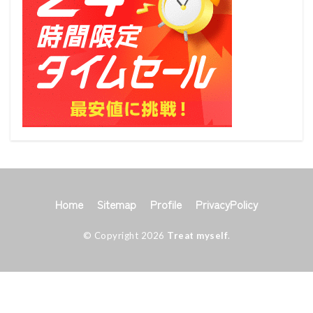
Home
Sitemap
Profile
PrivacyPolicy
© Copyright 2026
Treat myself
.