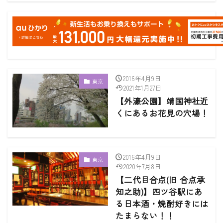
2016年4月9日
東京
2021年1月27日
【外濠公園】靖国神社近
くにあるお花見の穴場！
2016年4月9日
東京
2020年7月8日
【二代目合点(旧 合点承
知之助)】四ツ谷駅にあ
る日本酒・焼酎好きには
たまらない！！