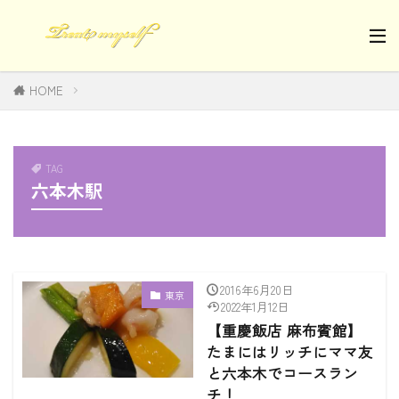
HOME
TAG
六本木駅
2016年6月20日
東京
2022年1月12日
【重慶飯店 麻布賓館】
たまにはリッチにママ友
と六本木でコースラン
チ！